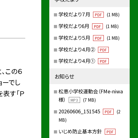
学校だより７月
(1 MB)
PDF
学校だより6月
(1 MB)
PDF
学校だより５月
(1 MB)
PDF
学校だより４月②
PDF
学校だより４月①
PDF
、この６
お知らせ
ョーでし
松恵小学校運動会（FMe-niwa
を表す「Ｐ
様）
(7 MB)
MP3
20260606_151545
(2
PDF
MB)
いじめ防止基本方針
PDF