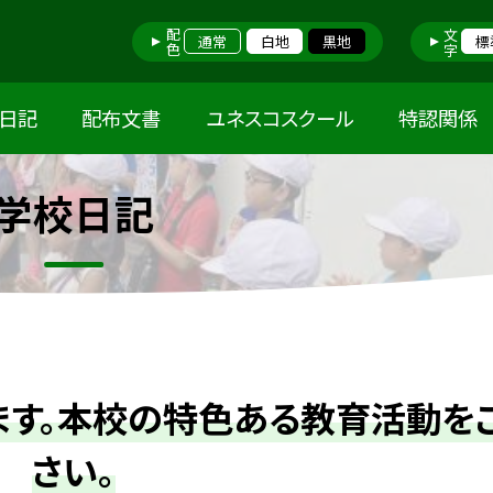
配色
文字
通常
白地
黒地
標
日記
配布文書
ユネスコスクール
特認関係
学校日記
ます。本校の特色ある教育活動を
さい。