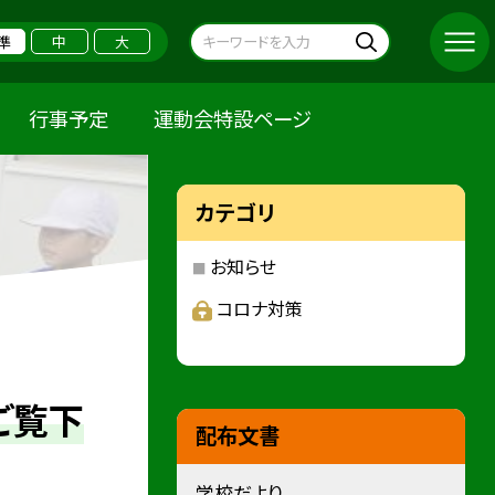
準
中
大
行事予定
運動会特設ページ
カテゴリ
お知らせ
コロナ対策
ご覧下
配布文書
学校だより