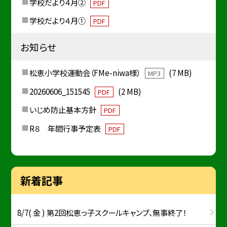
学校だより４月②
PDF
学校だより４月①
PDF
お知らせ
松恵小学校運動会（FMe-niwa様）
(7 MB)
MP3
20260606_151545
(2 MB)
PDF
いじめ防止基本方針
PDF
R８ 年間行事予定表
PDF
新着記事
8/7( 金 ) 第2回松恵っ子スクールキャンプ、無事終了！