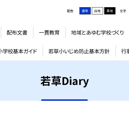
配色
通常
白地
黒地
文字
配布文書
一貫教育
地域とあゆむ学校づくり
小学校基本ガイド
若草小いじめ防止基本方針
行
若草Diary