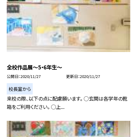
全校作品展〜5・6年生〜
公開日
2020/11/27
更新日
2020/11/27
校長室から
来校の際、以下の点に配慮願います。 ◯玄関は各学年の靴
箱をご利用ください。 ◯上...