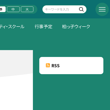
準
中
大
ティ・スクール
行事予定
柏っ子ウィーク
RSS