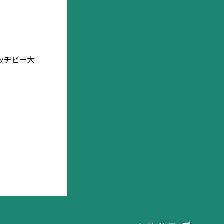
ッヂビー大