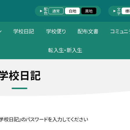
配色
文字
通常
白地
黒地
標
ン
学校日記
学校便り
配布文書
コミュニ
転入生・新入生
学校日記
学校日記』のパスワードを入力してください