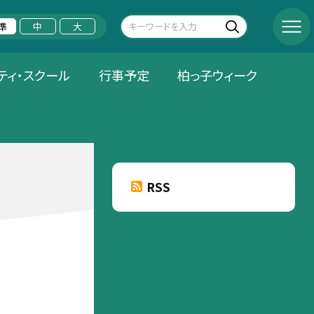
準
中
大
ティ・スクール
行事予定
柏っ子ウィーク
RSS