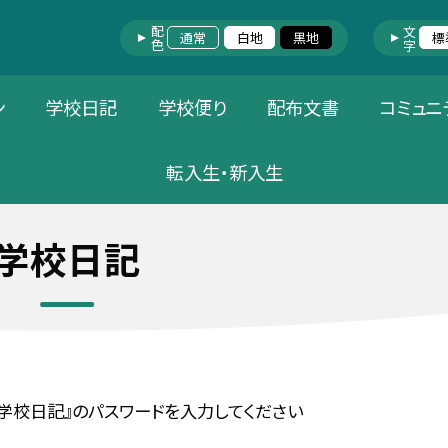
配色
文字
通常
白地
黒地
標
ン
学校日記
学校便り
配布文書
コミュニ
転入生・新入生
学校日記
学校日記』のパスワードを入力してください