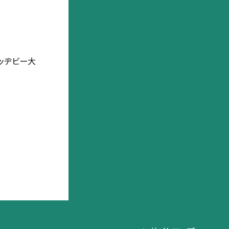
ッヂビー大