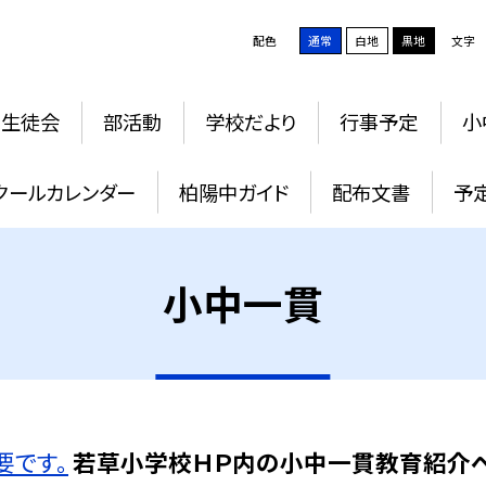
配色
通常
白地
黒地
文字
生徒会
部活動
学校だより
行事予定
小
クールカレンダー
柏陽中ガイド
配布文書
予
小中一貫
要です。
若草小学校ＨＰ内の小中一貫教育紹介ペ