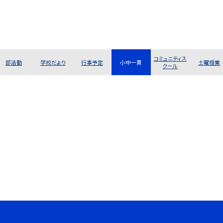
コミュニティス
部活動
学校だより
行事予定
小中一貫
土曜授業
クール