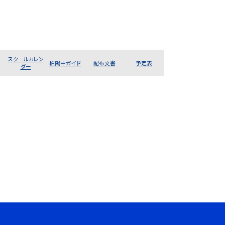
スクールカレン
柏陽中ガイド
配布文書
予定表
ダー