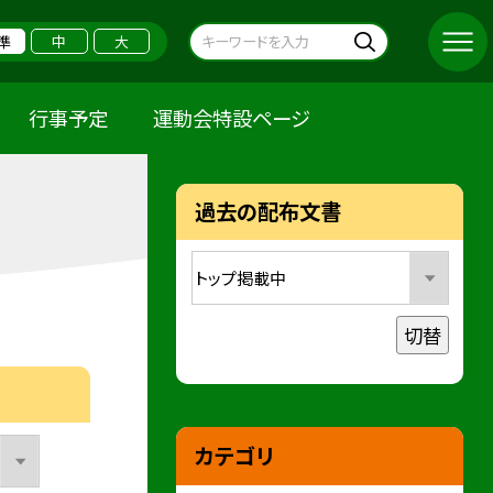
準
中
大
行事予定
運動会特設ページ
過去の配布文書
切替
カテゴリ