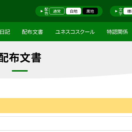
配色
文字
通常
白地
黒地
標
日記
配布文書
ユネスコスクール
特認関係
配布文書