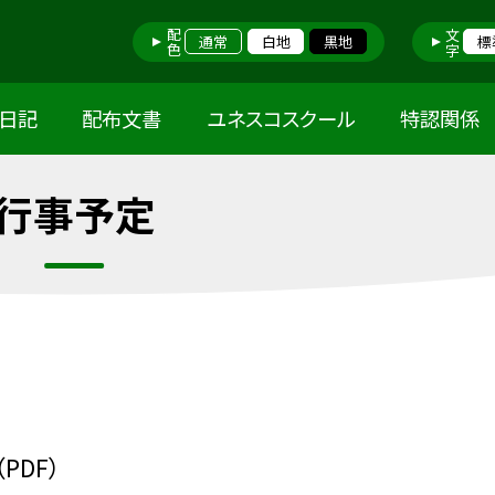
配色
文字
通常
白地
黒地
標
日記
配布文書
ユネスコスクール
特認関係
行事予定
（PDF）