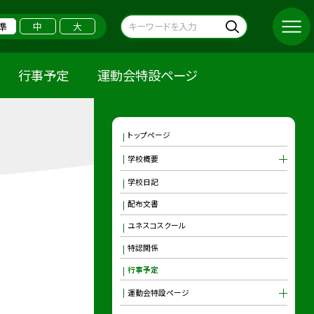
準
中
大
行事予定
運動会特設ページ
トップページ
学校概要
学校日記
配布文書
ユネスコスクール
特認関係
行事予定
運動会特設ページ