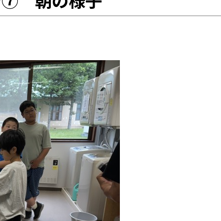
習⑦ 朝の様子