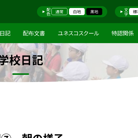
配色
文字
通常
白地
黒地
標
日記
配布文書
ユネスコスクール
特認関係
学校日記