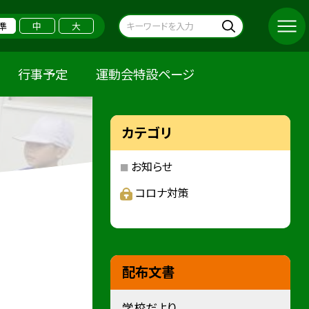
準
中
大
行事予定
運動会特設ページ
カテゴリ
お知らせ
コロナ対策
配布文書
学校だより