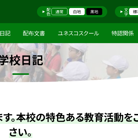
配色
文字
通常
白地
黒地
標
日記
配布文書
ユネスコスクール
特認関係
学校日記
ます。本校の特色ある教育活動を
さい。