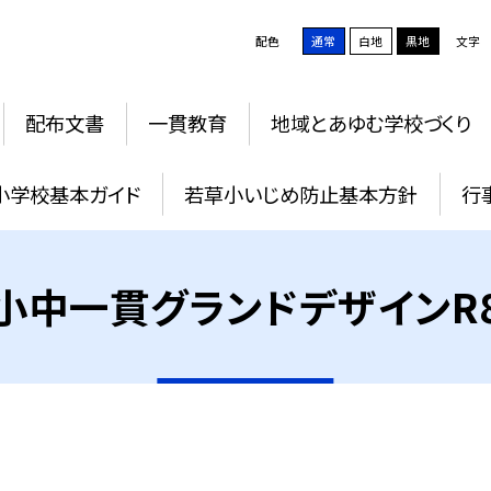
配色
通常
白地
黒地
文字
配布文書
一貫教育
地域とあゆむ学校づくり
小学校基本ガイド
若草小いじめ防止基本方針
行
小中一貫グランドデザインR