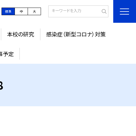
標準
中
大
本校の研究
感染症（新型コロナ）対策
事予定
8