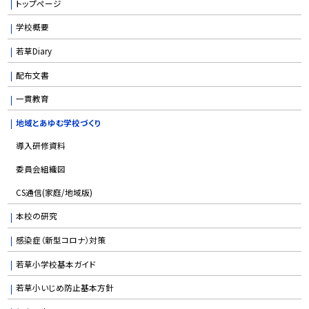
トップページ
学校概要
若草Diary
配布文書
一貫教育
地域とあゆむ学校づくり
導入研修資料
委員会組織図
CS通信(家庭/地域版)
本校の研究
感染症（新型コロナ）対策
若草小学校基本ガイド
若草小いじめ防止基本方針