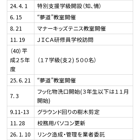
24. 4. 1
特別支援学級開設（知、情）
6. 15
“夢道”教室開催
8. 21
マナーキッズテニス教室開催
11. 19
ＪＩＣＡ研修員学校訪問
（40）平
成２５年
（１７学級(支２) ５００名）
度
25. 6. 21
“夢道”教室開催
フッ化物洗口開始(３年生以下は１１月
7. 3
開始)
9.11-13
グラウンド回りの樹木剪定
11. 28
校務用パソコン更新
26. 1. 10
リンク造成・管理を業者委託