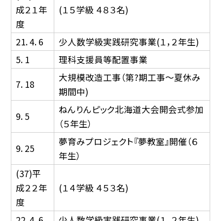
成２１年
(１５学級 ４８３名)
度
21. 4. 6
少人数学級実践研究事業(１，２年生)
5. 1
理科支援員等配置事業
大規模改造工事（第?期工事〜夏休み
7. 18
期間中)
ねんりんピック北海道大会開会式参加
9. 5
（５年生）
夢育みプロジェクト『夢教室』開催（６
9. 25
年生）
(37)平
成２２年
(１４学級 ４５３名)
度
22. 4. 6
少人数学級実践研究事業(１，２年生)