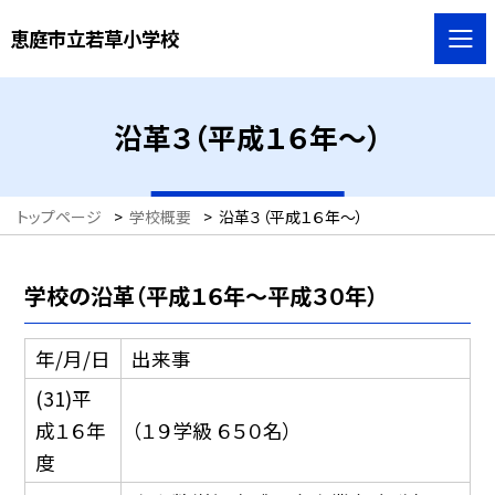
恵庭市立若草小学校
沿革３（平成１６年〜）
トップページ
>
学校概要
>
沿革３（平成１６年〜）
学校の沿革（平成１６年〜平成３０年）
年/月/日
出来事
(31)平
成１６年
（１９学級 ６５０名）
度