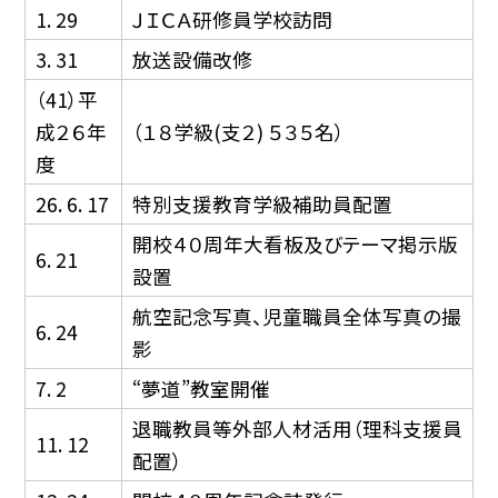
1. 29
ＪＩＣＡ研修員学校訪問
3. 31
放送設備改修
（41）平
成２６年
（１８学級(支２) ５３５名）
度
26. 6. 17
特別支援教育学級補助員配置
開校４０周年大看板及びテーマ掲示版
6. 21
設置
航空記念写真、児童職員全体写真の撮
6. 24
影
7. 2
“夢道”教室開催
退職教員等外部人材活用（理科支援員
11. 12
配置）