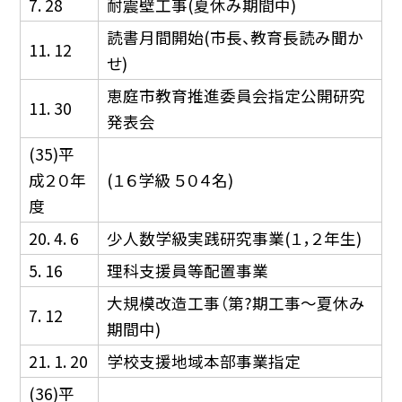
7. 28
耐震壁工事(夏休み期間中)
読書月間開始(市長、教育長読み聞か
11. 12
せ)
恵庭市教育推進委員会指定公開研究
11. 30
発表会
(35)平
成２０年
(１６学級 ５０４名)
度
20. 4. 6
少人数学級実践研究事業(１，２年生)
5. 16
理科支援員等配置事業
大規模改造工事（第?期工事〜夏休み
7. 12
期間中)
21. 1. 20
学校支援地域本部事業指定
(36)平