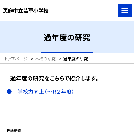
恵庭市立若草小学校
過年度の研究
トップページ
>
本校の研究
>
過年度の研究
過年度の研究をこちらで紹介します。
● 学校力向上（〜Ｒ２年度）
理論研修