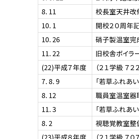
8. 11
校長室天井改
10. 1
開校２０周年記
10. 26
硝子製温室完
11. 22
旧校舎ボイラ
(22)平成７年度
（２１学級 ７２
7. 8. 9
「若草ふれあ
8. 12
職員室温室器
11. 3
「若草ふれあ
8. 2
視聴覚教室整備
(23)平成８年度
（２１学級 ７０