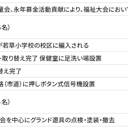
童会、永年募金活動貢献により、福祉大会におい
６名）
が若草小学校の校区に編入される
ー取り替え完了 保健室に足洗い場設置
替え完了
路（市道）に押しボタン式信号機設置
４名）
員会を中心にグランド遊具の点検・塗装・撤去