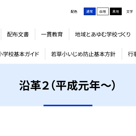
配色
通常
白地
黒地
文字
配布文書
一貫教育
地域とあゆむ学校づくり
小学校基本ガイド
若草小いじめ防止基本方針
行
沿革２（平成元年〜）