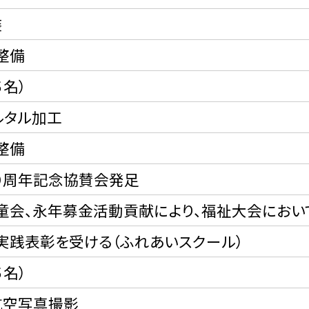
装
整備
５名）
ルタル加工
整備
０周年記念協賛会発足
童会、永年募金活動貢献により、福祉大会におい
実践表彰を受ける（ふれあいスクール）
５名）
航空写真撮影