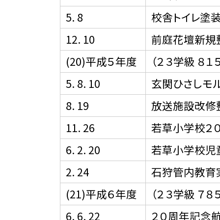
5. 8
校舎トイレ塗
12. 10
前庭花壇新規
(20)平成５年度
（２３学級 ８１
5. 8. 10
玄関ひさしモ
8. 19
放送施設改修
11. 26
若草小学校２
6. 2. 20
若草小学校児
2. 24
石狩管内教育
(21)平成６年度
（２３学級 ７８
6. 6. 22
２０周年記念