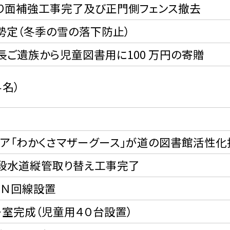
り面補強工事完了及び正門側フェンス撤去
勢定（冬季の雪の落下防止）
ご遺族から児童図書用に100 万円の寄贈
４名）
ィア「わかくさマザーグース」が道の図書館活性化
段水道縦管取り替え工事完了
ＤＮ回線設置
室完成（児童用４０台設置）