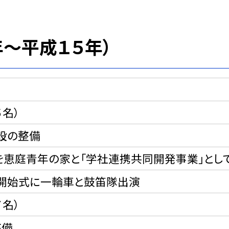
〜平成１５年）
５名）
設の整備
を恵庭青年の家と「学社連携共同開発事業」とし
開始式に一輪車と鼓笛隊出演
７名）
整備