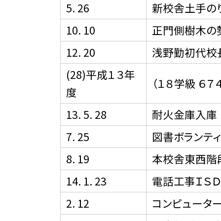
5. 26
新校舎土手の
10. 10
正門側樹木の
12. 20
浅野勤初代校長
(28)平成１３年
（１８学級 ６７
度
13. 5. 28
耐火金庫入庫
7. 25
図書ボランテ
8. 19
本校舎東西階
14. 1. 23
電話工事ＩＳ
2. 12
コンピューター