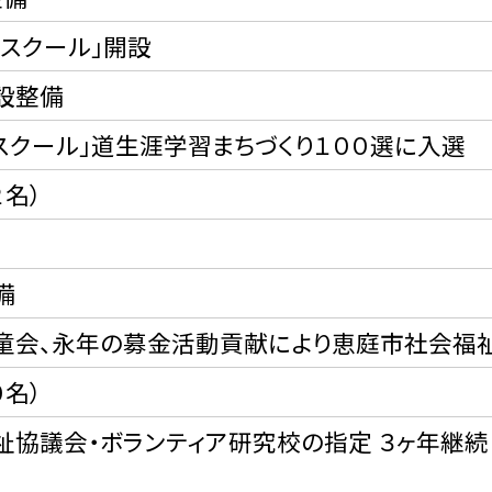
スクール」開設
設整備
スクール」道生涯学習まちづくり１００選に入選
２名）
備
童会、永年の募金活動貢献により恵庭市社会福
０名）
協議会・ボランティア研究校の指定 ３ヶ年継続