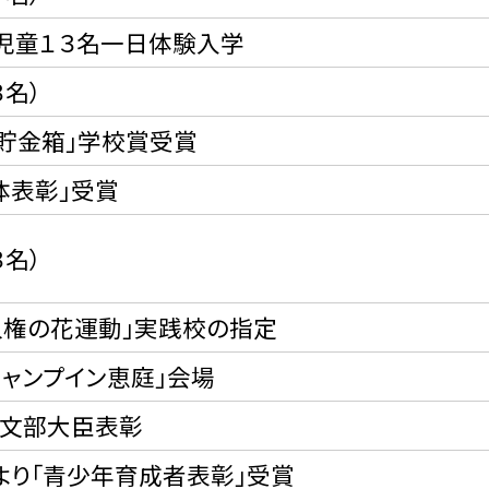
児童１３名一日体験入学
３名）
ア貯金箱」学校賞受賞
体表彰」受賞
３名）
人権の花運動」実践校の指定
ャンプイン恵庭」会場
Ａ文部大臣表彰
より「青少年育成者表彰」受賞