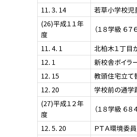
11. 3. 14
若草小学校児
(26)平成１１年
（１８学級 ６７
度
11. 4. 1
北柏木１丁目
12. 1
新校舎ボイラ
12. 15
教頭住宅立て
12. 20
学校前の通学
(27)平成１２年
（１８学級 ６８
度
12. 5. 20
ＰＴＡ環境委