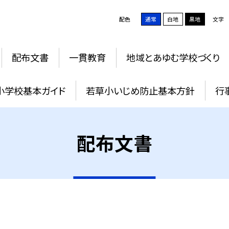
配色
通常
白地
黒地
文字
配布文書
一貫教育
地域とあゆむ学校づくり
小学校基本ガイド
若草小いじめ防止基本方針
行
配布文書