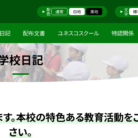
配色
文字
通常
白地
黒地
標
日記
配布文書
ユネスコスクール
特認関係
学校日記
ます。本校の特色ある教育活動を
さい。