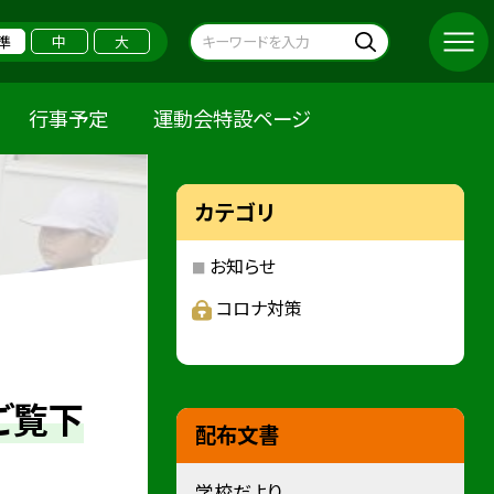
準
中
大
行事予定
運動会特設ページ
カテゴリ
お知らせ
コロナ対策
ご覧下
配布文書
学校だより