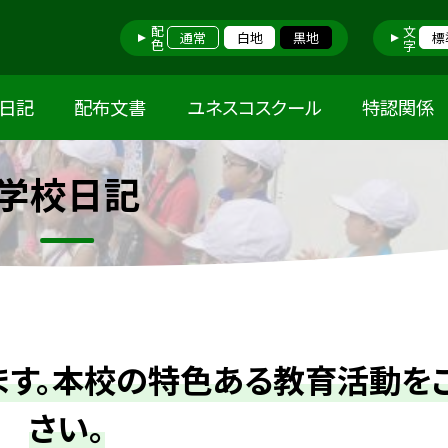
配色
文字
通常
白地
黒地
標
日記
配布文書
ユネスコスクール
特認関係
学校日記
ます。本校の特色ある教育活動を
さい。