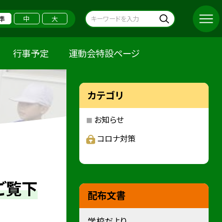
準
中
大
行事予定
運動会特設ページ
カテゴリ
お知らせ
コロナ対策
ご覧下
配布文書
学校だより