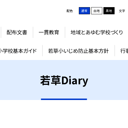
配色
通常
白地
黒地
文字
配布文書
一貫教育
地域とあゆむ学校づくり
小学校基本ガイド
若草小いじめ防止基本方針
行
若草Diary