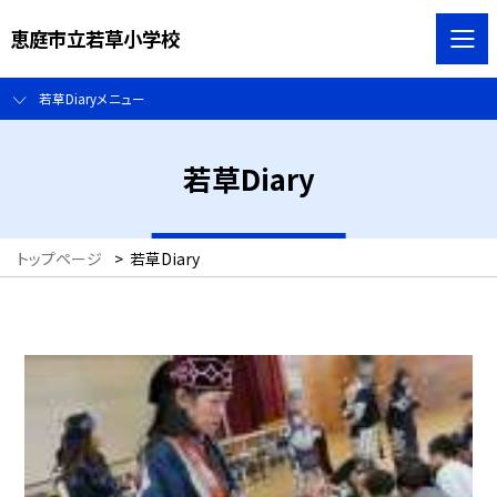
恵庭市立若草小学校
若草Diaryメニュー
若草Diary
トップページ
>
若草Diary