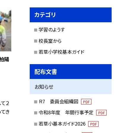
カテゴリ
学習のようす
校長室から
若草小学校基本ガイド
 柏陽
配布文書
お知らせ
Ｒ7 委員会組織図
PDF
て２
ってき
令和8年度 年間行事予定
PDF
若草小基本ガイド2026
PDF