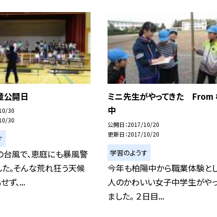
童公開日
ミニ先生がやってきた From
中
10/30
10/30
公開日
2017/10/20
更新日
2017/10/20
す
学習のようす
の台風で、恵庭にも暴風警
した。そんな荒れ狂う天候
今年も柏陽中から職業体験とし
ず、...
人のかわいい女子中学生がや
ました。 ２日目...