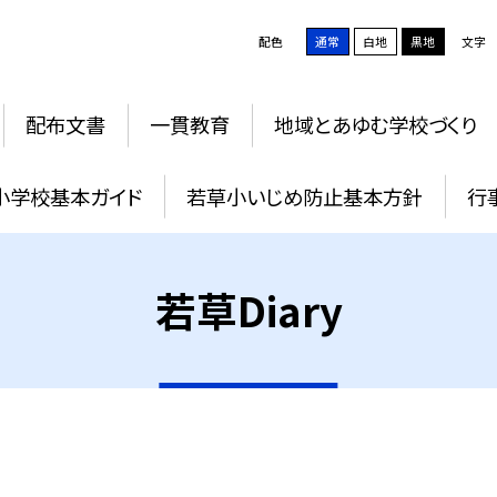
配色
通常
白地
黒地
文字
配布文書
一貫教育
地域とあゆむ学校づくり
小学校基本ガイド
若草小いじめ防止基本方針
行
若草Diary