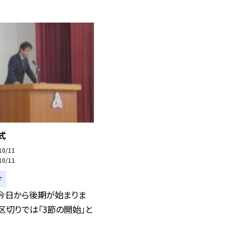
式
10/11
10/11
す
、今日から後期が始まりま
区切りでは「3節の開始」と
.