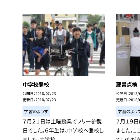
中学校登校
蔵書点検
公開日
2018/07/23
公開日
2018/
更新日
2018/07/23
更新日
2018/
学習のようす
学習のよう
７月２１日は土曜授業でフリー参観
７月１９
日でした。６年生は、中学校へ登校し
ました。１
ました。中学校...
ていただきま