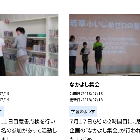
なかよし集会
07/19
公開日
2018/07/18
07/19
更新日
2018/07/18
す
学習のようす
日に１日目蔵書点検を行い
７月１７日（火）の２時間目に、
１名の参加があって活動し
企画の「なかよし集会」が行わ
し...
た。いじめ...