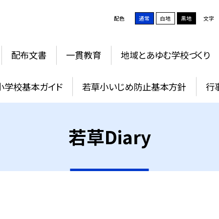
配色
通常
白地
黒地
文字
配布文書
一貫教育
地域とあゆむ学校づくり
小学校基本ガイド
若草小いじめ防止基本方針
行
若草Diary