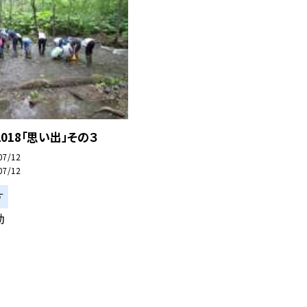
018「思い出」その３
07/12
07/12
す
動