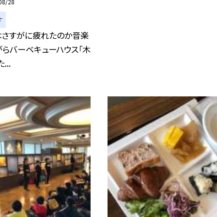
08/28
す
はさすがに疲れたのか音楽
がらバーベキューハウス「木
...