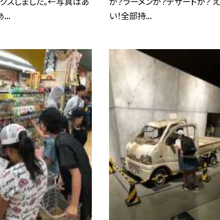
クスしました。←写真はあ
か？ラーメンか？デザートか？ 
..
い！全部持...