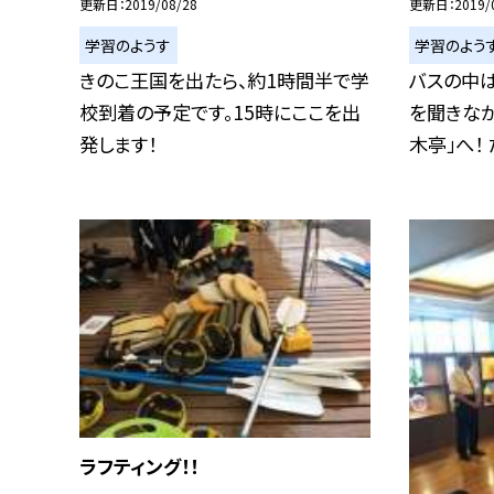
更新日
2019/08/28
更新日
2019/
学習のようす
学習のよう
きのこ王国を出たら、約1時間半で学
バスの中
校到着の予定です。15時にここを出
を聞きな
発します！
木亭」へ！ た
ラフティング！！