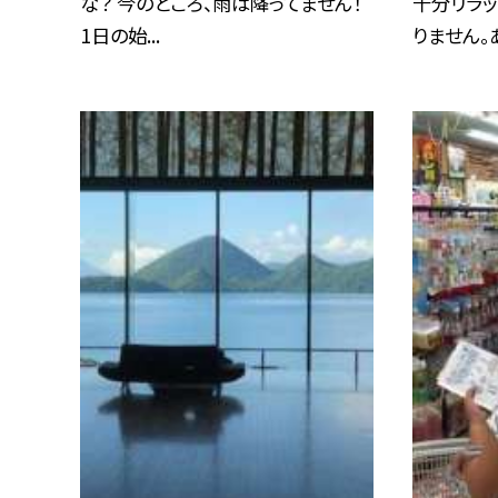
な？ 今のところ、雨は降ってません！
十分リラッ
1日の始...
りません。あ.