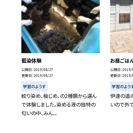
藍染体験
お昼ごはん
公開日
2019/08/27
公開日
2019/
更新日
2019/08/27
更新日
2019/
学習のようす
学習のよう
絞り染め、板じめ、の2種類から選ん
伊達の道の
で体験しました。染める液の独特の
いので外で
匂いの中、みん...