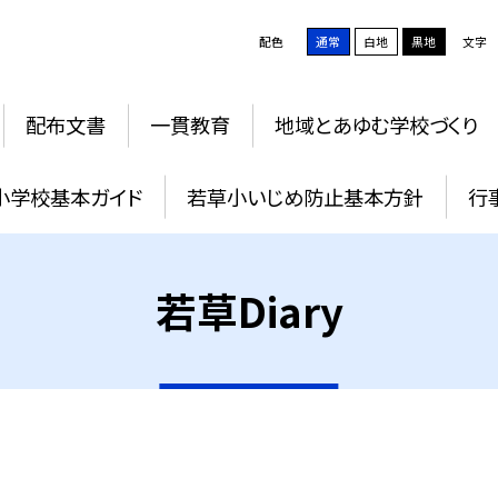
配色
通常
白地
黒地
文字
配布文書
一貫教育
地域とあゆむ学校づくり
小学校基本ガイド
若草小いじめ防止基本方針
行
若草Diary