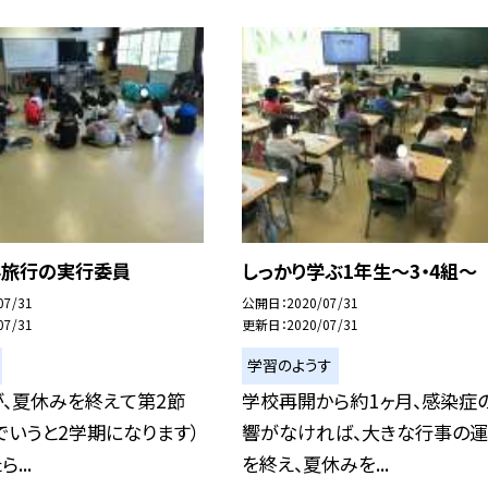
学旅行の実行委員
しっかり学ぶ1年生〜3・4組〜
07/31
公開日
2020/07/31
07/31
更新日
2020/07/31
学習のようす
が、夏休みを終えて第2節
学校再開から約1ヶ月、感染症
でいうと2学期になります）
響がなければ、大きな行事の
...
を終え、夏休みを...