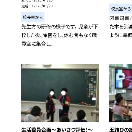
更新日
2020/07/23
校長室から
校長室から
図書司書
先生方の研修の様子です。 児童が下
た本を消
校した後、除菌をし、休む間もなく職
ように準備を
員室に集合し...
生活委員企画〜あいさつ評価！〜
玉結びの