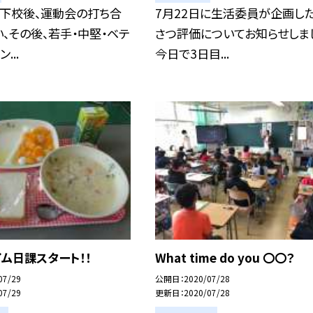
童下校後、運動会の打ち合
7月22日に生活委員が企画し
、その後、若手・中堅・ベテ
さつ評価についてお知らせしま
...
今日で3日目...
ム日課スタート！！
What time do you 〇〇？
07/29
公開日
2020/07/28
07/29
更新日
2020/07/28