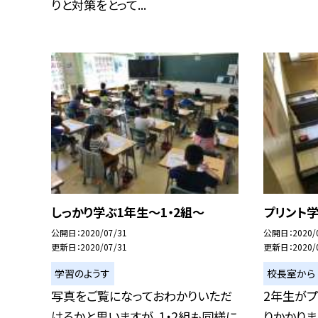
りと対策をとって...
しっかり学ぶ1年生〜1・2組〜
プリント学
公開日
2020/07/31
公開日
2020/
更新日
2020/07/31
更新日
2020/
学習のようす
校長室から
写真をご覧になっておわかりいただ
2年生が
けるかと思いますが、1・2組も同様に
りかかりま