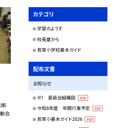
カテゴリ
学習のようす
校長室から
若草小学校基本ガイド
配布文書
お知らせ
Ｒ7 委員会組織図
PDF
の影
令和8年度 年間行事予定
PDF
運動会
若草小基本ガイド2026
PDF