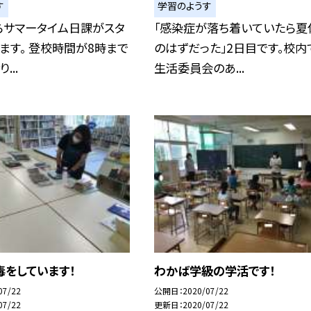
す
学習のようす
らサマータイム日課がスタ
「感染症が落ち着いていたら夏
ます。 登校時間が8時まで
のはずだった」2日目です。校内
...
生活委員会のあ...
毒をしています！
わかば学級の学活です！
07/22
公開日
2020/07/22
07/22
更新日
2020/07/22