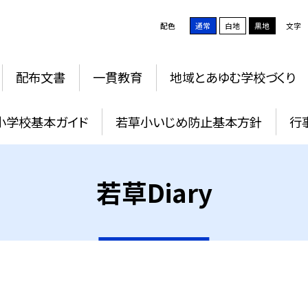
配色
通常
白地
黒地
文字
配布文書
一貫教育
地域とあゆむ学校づくり
小学校基本ガイド
若草小いじめ防止基本方針
行
若草Diary