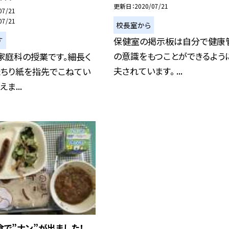
更新日
2020/07/21
07/21
07/21
校長室から
保健室の掲示板は自分で健康
す
の意識をもつことができるよう
家庭科の授業です。細長く
夫されています。 ...
たちり紙を指先でこねてい
ま...
で”ナン”が出ました！