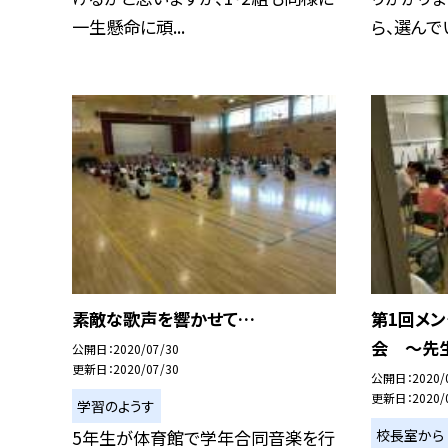
一生懸命に頑...
ら、選んでい.
素敵な歌声を響かせて…
第1回メ
会 〜先
公開日
2020/07/30
更新日
2020/07/30
公開日
2020/
更新日
2020/
学習のようす
校長室から
5年生が体育館で学年合同音楽を行