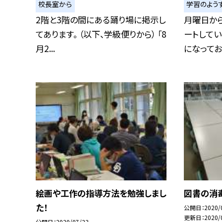
校長室から
学習のよう
2階と3階の間にある踊り場に掲示し
月曜日か
てあります。 （以下、学級便りから） 「8
ートしてい
月2...
になっており
絵画や工作の指導方法を勉強しまし
図書の消
た！
公開日
2020/
更新日
2020/
公開日
2020/07/23