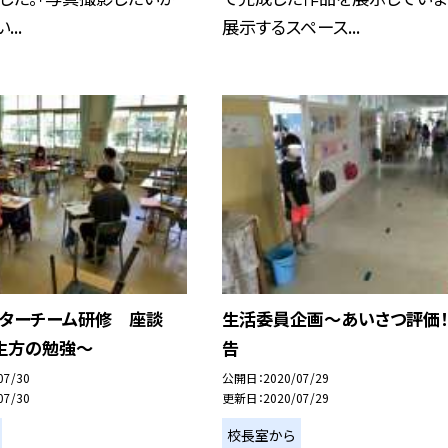
..
展示するスペース...
ンターチーム研修 座談
生活委員企画〜あいさつ評価
生方の勉強〜
告
07/30
公開日
2020/07/29
07/30
更新日
2020/07/29
校長室から