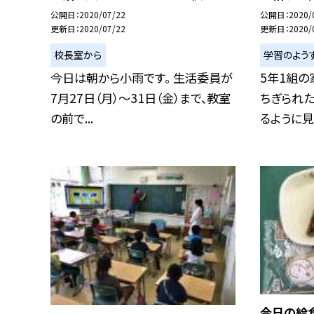
公開日
2020/07/22
公開日
2020/
更新日
2020/07/22
更新日
2020/
校長室から
学習のよう
今日は朝から小雨です。 生活委員が
5年1組の
7月27日（月）〜31日（金）まで、教室
ちぎられ
の前で...
るように見え
今日の給食