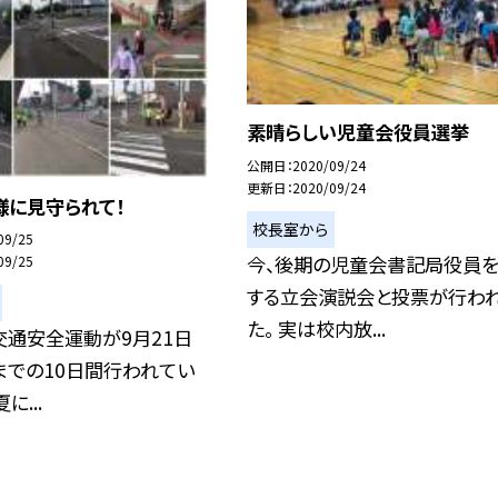
素晴らしい児童会役員選挙
公開日
2020/09/24
更新日
2020/09/24
様に見守られて！
校長室から
09/25
今、後期の児童会書記局役員
09/25
する立会演説会と投票が行わ
た。 実は校内放...
交通安全運動が9月21日
までの10日間行われてい
に...