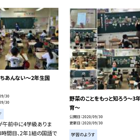
みちあんない〜2年生国
09/30
野菜のことをもっと知ろう〜3
09/30
育〜
す
公開日
2020/09/30
が午前中に4学級ありま
更新日
2020/09/30
3時間目、2年1組の国語で
学習のようす