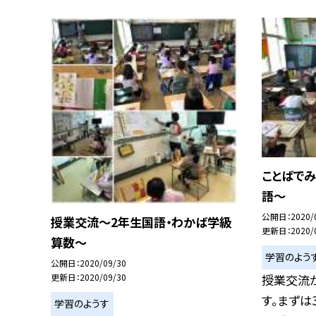
ことばで
語〜
公開日
2020/
授業交流〜2年生国語・わかば学級
更新日
2020/
算数〜
学習のよう
公開日
2020/09/30
授業交流
更新日
2020/09/30
す。まずは
学習のようす