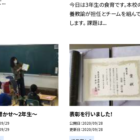
..
今日は3年生の食育です。本校
養教諭が担任とチームを組ん
します。 課題は...
聞かせ〜2年生〜
表彰を行いました！
09/29
公開日
2020/09/28
09/29
更新日
2020/09/28