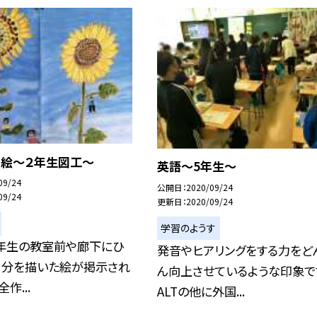
の絵〜２年生図工〜
英語〜5年生〜
09/24
公開日
2020/09/24
09/24
更新日
2020/09/24
学習のようす
2年生の教室前や廊下にひ
発音やヒアリングをする力をど
自分を描いた絵が掲示され
ん向上させているような印象で
作...
ALTの他に外国...