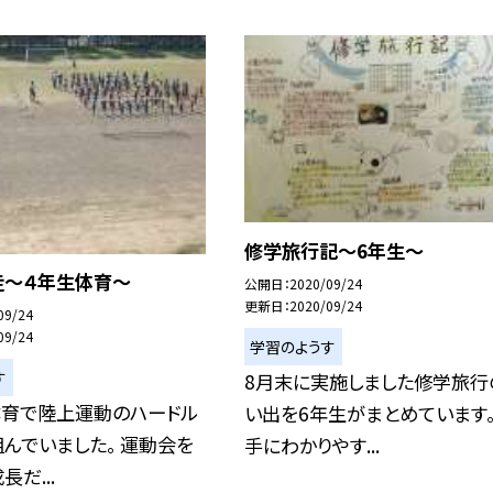
修学旅行記〜6年生〜
走〜４年生体育〜
公開日
2020/09/24
更新日
2020/09/24
09/24
09/24
学習のようす
す
8月末に実施しました修学旅行
体育で陸上運動のハードル
い出を6年生がまとめています。
んでいました。 運動会を
手にわかりやす...
だ...