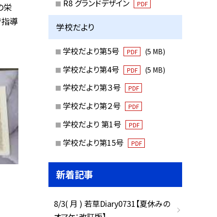
R8 グランドデザイン
PDF
の栄
で指導
学校だより
学校だより第5号
(5 MB)
PDF
学校だより第4号
(5 MB)
PDF
学校だより第３号
PDF
学校だより第２号
PDF
学校だより 第1号
PDF
学校だより第15号
PDF
新着記事
8/3( 月 ) 若草Diary0731【夏休みの
オマケ：改訂版】