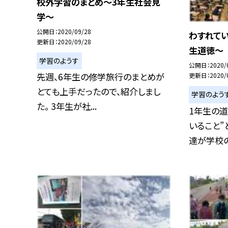
校外学習のまとめ〜3年生社会見
学〜
公開日
2020/09/28
わすれて
更新日
2020/09/28
生道徳〜
学習のようす
公開日
2020/
先週、6年生の修学旅行のまとめが
更新日
2020/
とても上手だったので、紹介しまし
学習のよう
た。 3年生が社...
1年生の道
いること”
達が学校の約