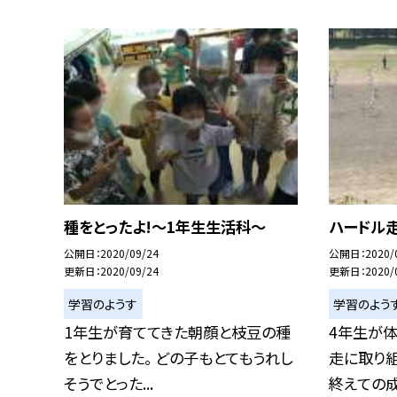
種をとったよ!〜1年生生活科〜
ハードル
公開日
2020/09/24
公開日
2020/
更新日
2020/09/24
更新日
2020/
学習のようす
学習のよう
1年生が育ててきた朝顔と枝豆の種
4年生が
をとりました。 どの子もとてもうれし
走に取り組
そうでとった...
終えての成長