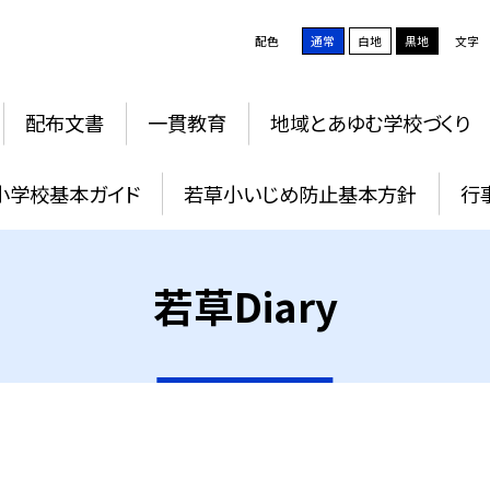
配色
通常
白地
黒地
文字
配布文書
一貫教育
地域とあゆむ学校づくり
小学校基本ガイド
若草小いじめ防止基本方針
行
若草Diary