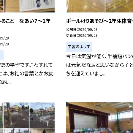
いること なあい？〜1年
ボールけりあそび〜2年生体育
公開日
2020/09/28
更新日
2020/09/28
09/28
09/28
学習のようす
す
今日は気温が低く、半袖短パン
徳の学習です。“わすれて
は元気だなぁと思いながら子
とは、お礼の言葉とかお友
ちを迎えていまし...
...