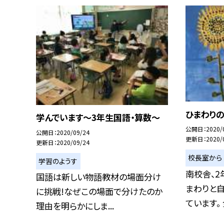
ひまわり
学んでいます〜3年生国語・算数〜
公開日
2020/
公開日
2020/09/24
更新日
2020/
更新日
2020/09/24
校長室から
学習のようす
南校舎、
国語は新しい物語教材の場面分け
まわりと
に挑戦!なぜこの場面で分けたのか
ています。 全
理由を明らかにしま...