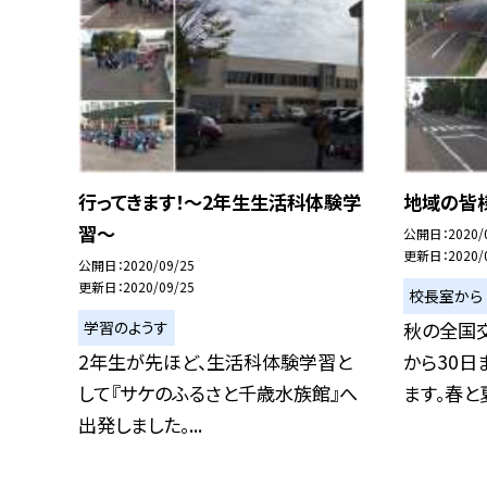
行ってきます！〜2年生生活科体験学
地域の皆
習〜
公開日
2020/
更新日
2020/
公開日
2020/09/25
更新日
2020/09/25
校長室から
学習のようす
秋の全国
2年生が先ほど、生活科体験学習と
から30日
して『サケのふるさと千歳水族館』へ
ます。春と夏
出発しました。...