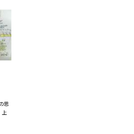
の思
 上