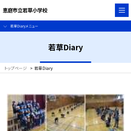
恵庭市立若草小学校
若草Diaryメニュー
若草Diary
トップページ
>
若草Diary