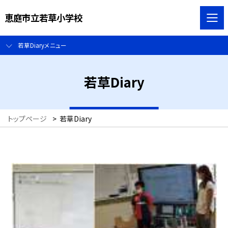
恵庭市立若草小学校
若草Diaryメニュー
若草Diary
トップページ
>
若草Diary