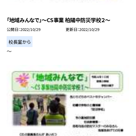
「地域みんなで」〜CS事業 柏陽中防災学校２〜
公開日
2022/10/29
更新日
2022/10/29
校長室から
〜