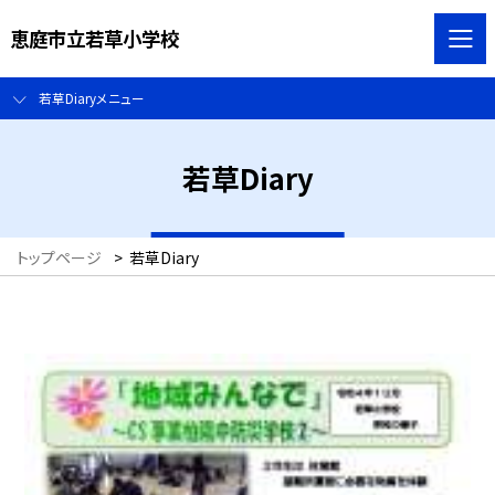
恵庭市立若草小学校
若草Diaryメニュー
若草Diary
トップページ
>
若草Diary