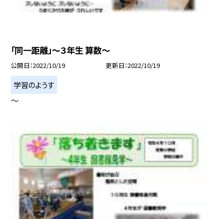
「同一距離」〜３年生 算数〜
公開日
2022/10/19
更新日
2022/10/19
学習のようす
〜