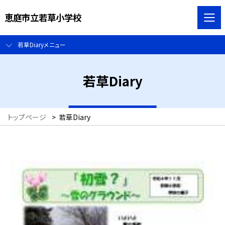
恵庭市立若草小学校
若草Diaryメニュー
若草Diary
トップページ
>
若草Diary