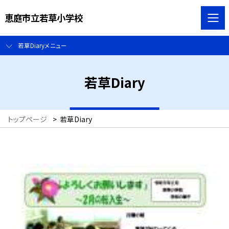
恵庭市立若草小学校
若草Diaryメニュー
若草Diary
トップページ
>
若草Diary