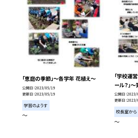
「学校運
「恵庭の季節」〜各学年 花植え〜
ール？」〜
公開日
2023/05/19
更新日
2023/05/19
公開日
2023/
更新日
2023/
学習のようす
校長室から
〜
〜