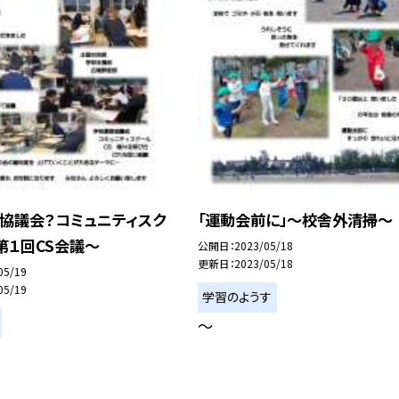
営協議会？コミュニティスク
「運動会前に」〜校舎外清掃〜
第１回CS会議〜
公開日
2023/05/18
更新日
2023/05/18
05/19
05/19
学習のようす
〜