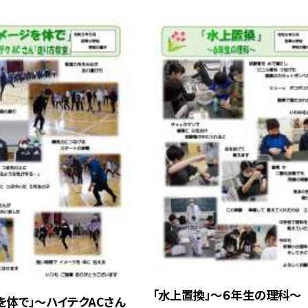
「水上置換」〜６年生の理科〜
を体で」〜ハイテクACさん