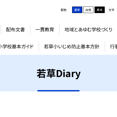
配色
通常
白地
黒地
文字
配布文書
一貫教育
地域とあゆむ学校づくり
小学校基本ガイド
若草小いじめ防止基本方針
行
若草Diary