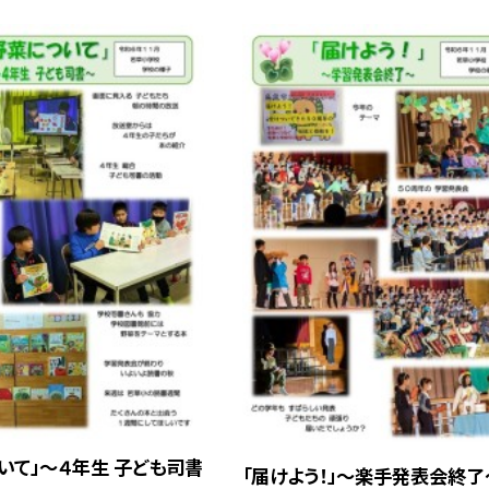
いて」～４年生 子ども司書
「届けよう！」～楽手発表会終了