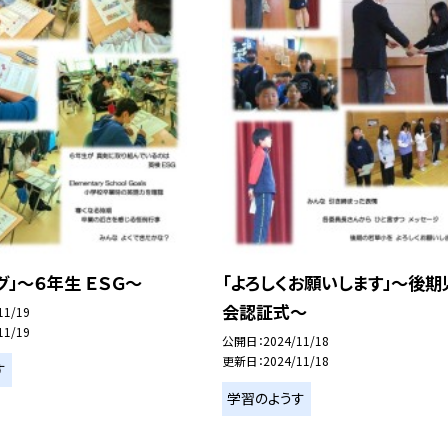
グ」～６年生 ＥＳＧ～
「よろしくお願いします」～後期
会認証式～
11/19
11/19
公開日
2024/11/18
更新日
2024/11/18
す
学習のようす