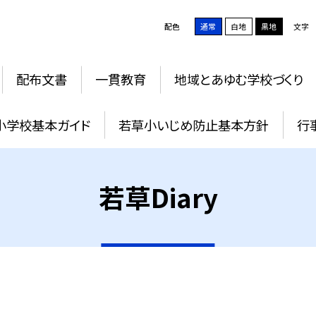
配色
通常
白地
黒地
文字
配布文書
一貫教育
地域とあゆむ学校づくり
小学校基本ガイド
若草小いじめ防止基本方針
行
若草Diary