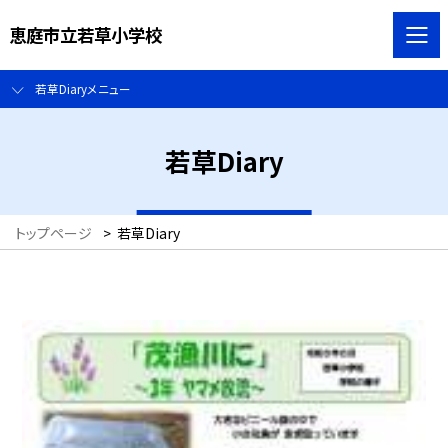
恵庭市立若草小学校
若草Diaryメニュー
若草Diary
トップページ
>
若草Diary