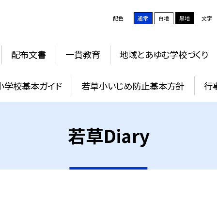
配色
通常
白地
黒地
文字
配布文書
一貫教育
地域とあゆむ学校づくり
小学校基本ガイド
若草小いじめ防止基本方針
行
若草Diary