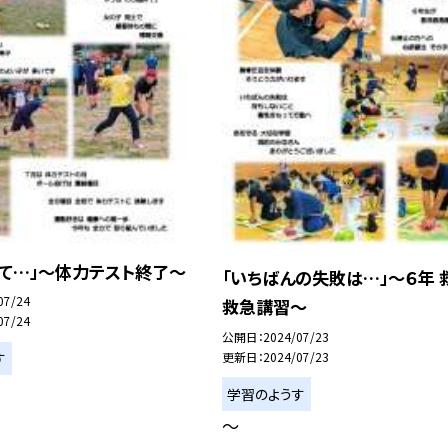
けて…」〜体力テスト終了〜
「いちばんの失敗は…」〜６年 
07/24
救急講習〜
07/24
公開日
2024/07/23
更新日
2024/07/23
す
学習のようす
〜