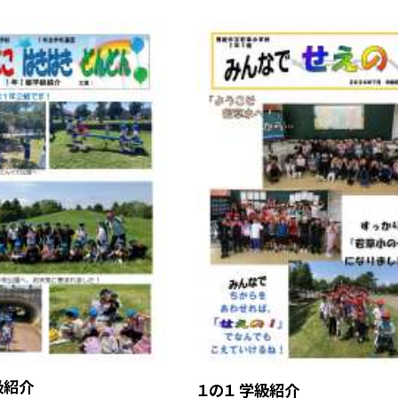
級紹介
１の１ 学級紹介