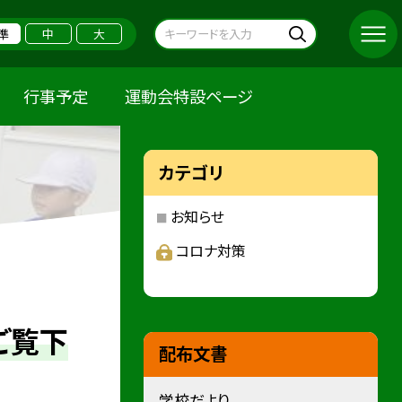
準
中
大
行事予定
運動会特設ページ
カテゴリ
お知らせ
コロナ対策
ご覧下
配布文書
学校だより