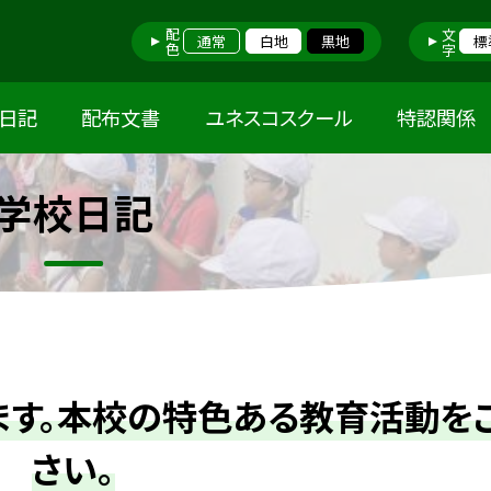
配色
文字
通常
白地
黒地
標
日記
配布文書
ユネスコスクール
特認関係
学校日記
ます。本校の特色ある教育活動を
さい。