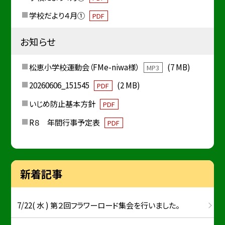
学校だより４月①
PDF
お知らせ
松恵小学校運動会（FMe-niwa様）
(7 MB)
MP3
20260606_151545
(2 MB)
PDF
いじめ防止基本方針
PDF
R８ 年間行事予定表
PDF
新着記事
7/22( 水 ) 第２回フラワーロード集会を行いました。