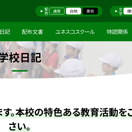
配色
文字
通常
白地
黒地
標
日記
配布文書
ユネスコスクール
特認関係
学校日記
ます。本校の特色ある教育活動を
さい。