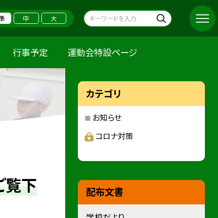
準
中
大
行事予定
運動会特設ページ
カテゴリ
お知らせ
コロナ対策
ご覧下
配布文書
学校だより