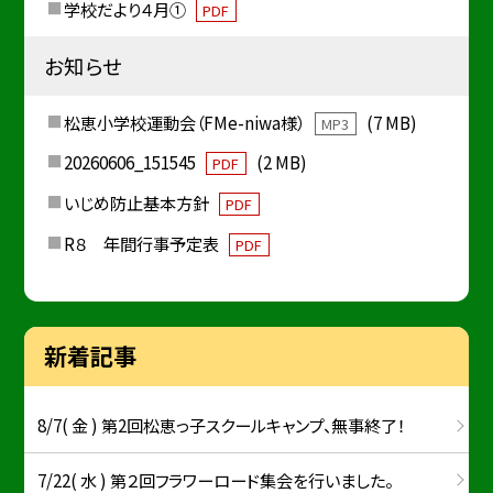
学校だより４月①
PDF
お知らせ
松恵小学校運動会（FMe-niwa様）
(7 MB)
MP3
20260606_151545
(2 MB)
PDF
いじめ防止基本方針
PDF
R８ 年間行事予定表
PDF
新着記事
8/7( 金 ) 第2回松恵っ子スクールキャンプ、無事終了！
7/22( 水 ) 第２回フラワーロード集会を行いました。