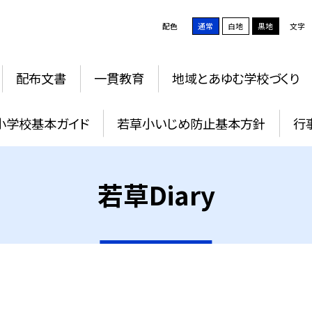
配色
通常
白地
黒地
文字
配布文書
一貫教育
地域とあゆむ学校づくり
小学校基本ガイド
若草小いじめ防止基本方針
行
若草Diary