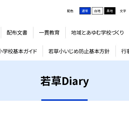
配色
通常
白地
黒地
文字
配布文書
一貫教育
地域とあゆむ学校づくり
小学校基本ガイド
若草小いじめ防止基本方針
行
若草Diary