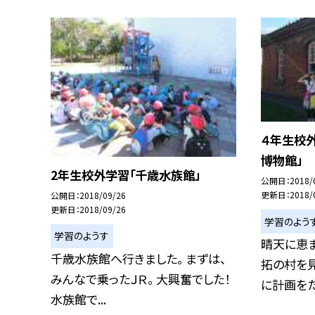
４年生校
博物館」
2年生校外学習「千歳水族館」
公開日
2018/
更新日
2018/
公開日
2018/09/26
更新日
2018/09/26
学習のよう
学習のようす
晴天に恵
千歳水族館へ行きました。 まずは、
拓の村を見
みんなで乗ったＪＲ。 大興奮でした！
に計画をたて
水族館で...