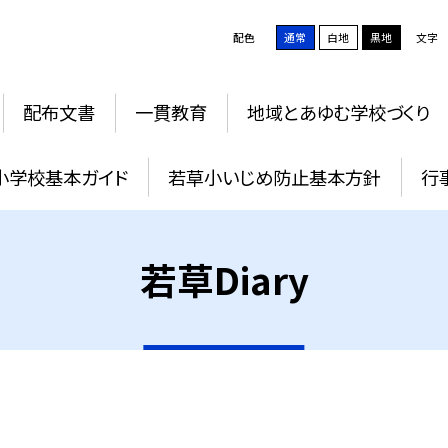
配色
通常
白地
黒地
文字
配布文書
一貫教育
地域とあゆむ学校づくり
小学校基本ガイド
若草小いじめ防止基本方針
行
若草Diary