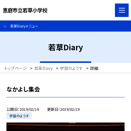
恵庭市立若草小学校
若草Diaryメニュー
若草Diary
トップページ
>
若草Diary
>
学習のようす
>
詳細
なかよし集会
公開日
2019/02/19
更新日
2019/02/19
学習のようす