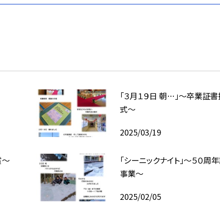
「３月１９日 朝…」～卒業証
式～
2025/03/19
賞～
「シーニックナイト」～５０周
事業～
2025/02/05