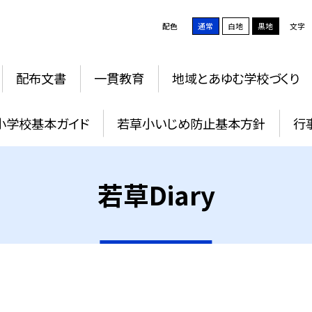
配色
通常
白地
黒地
文字
配布文書
一貫教育
地域とあゆむ学校づくり
小学校基本ガイド
若草小いじめ防止基本方針
行
若草Diary