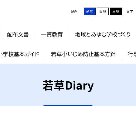
配色
通常
白地
黒地
文字
配布文書
一貫教育
地域とあゆむ学校づくり
小学校基本ガイド
若草小いじめ防止基本方針
行
若草Diary