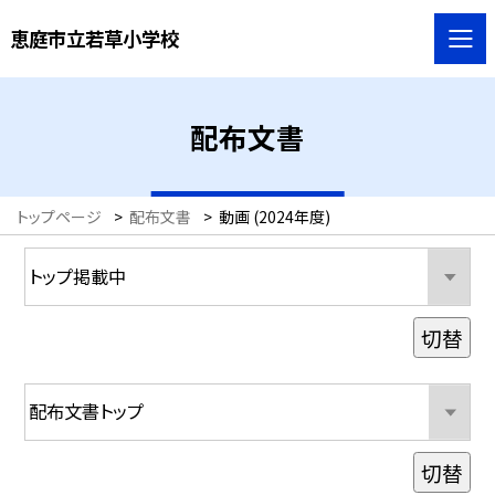
恵庭市立若草小学校
配布文書
トップページ
>
配布文書
>
動画 (2024年度)
切替
切替